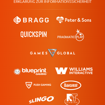
ERKLÄRUNG ZUR INFORMATIONSSICHERHEIT