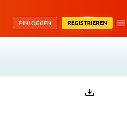
REGISTRIEREN
EINLOGGEN