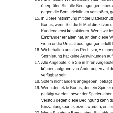
überprüfen Sie alle Bedingungen eines 
gegen die Bonusrichtlinien verstoßen, 
In Übereinstimmung mit der Datenschutz
Bonus, wenn Sie die E-Mail direkt von 
Kundendienst kontaktieren. Wenn wir fes
Empfänger erhalten hat, an den diese W
wenn er die Umsatzbedingungen erfüllt 
Wir behalten uns das Recht vor, Aktione
Stornierung hat keine Auswirkungen auf 
Alle Angebote, die Sie in Ihren Angebo
können aufgrund von Änderungen auf dem
verfügbar sein.
Sofern nicht anders angegeben, beträgt 
Wenn der letzte Bonus, den ein Spieler 
getätigt werden, bevor der Spieler ein
Verstoß gegen diese Bedingung kann daz
Einzahlungsbonus erzielt wurden, entfe
Wenn Sie einen Bonus ohne Einzahlung 