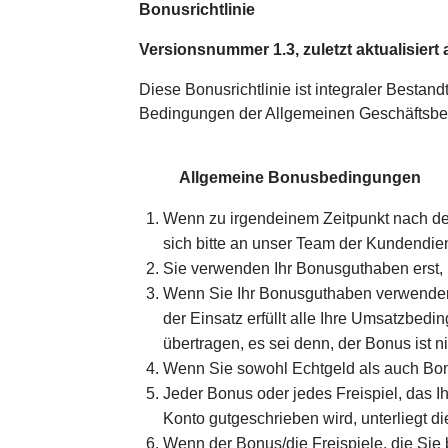
Bonusrichtlinie
Versionsnummer 1.3, zuletzt aktualisiert 
Diese Bonusrichtlinie ist integraler Bestan
Bedingungen der Allgemeinen Geschäftsbedi
Allgemeine Bonusbedingungen
Wenn zu irgendeinem Zeitpunkt nach dem 
sich bitte an unser Team der Kundendie
Sie verwenden Ihr Bonusguthaben erst,
Wenn Sie Ihr Bonusguthaben verwenden u
der Einsatz erfüllt alle Ihre Umsatzbe
übertragen, es sei denn, der Bonus ist n
Wenn Sie sowohl Echtgeld als auch Bon
Jeder Bonus oder jedes Freispiel, das I
Konto gutgeschrieben wird, unterliegt di
Wenn der Bonus/die Freispiele, die Sie 