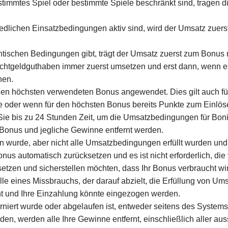
timmtes Spiel oder bestimmte Spiele beschränkt sind, tragen d
dlichen Einsatzbedingungen aktiv sind, wird der Umsatz zuers
tischen Bedingungen gibt, trägt der Umsatz zuerst zum Bonus 
Echtgeldguthaben immer zuerst umsetzen und erst dann, wenn e
nen.
n höchsten verwendeten Bonus angewendet. Dies gilt auch für 
e oder wenn für den höchsten Bonus bereits Punkte zum Einlö
Sie bis zu 24 Stunden Zeit, um die Umsatzbedingungen für Bon
r Bonus und jegliche Gewinne entfernt werden.
wurde, aber nicht alle Umsatzbedingungen erfüllt wurden und 
onus automatisch zurücksetzen und es ist nicht erforderlich, 
tsetzen und sicherstellen möchten, dass Ihr Bonus verbraucht wir
le eines Missbrauchs, der darauf abzielt, die Erfüllung von U
nt und Ihre Einzahlung könnte eingezogen werden.
orniert wurde oder abgelaufen ist, entweder seitens des System
den, werden alle Ihre Gewinne entfernt, einschließlich aller a