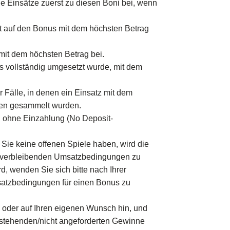
ie Einsätze zuerst zu diesen Boni bei, wenn
t auf den Bonus mit dem höchsten Betrag
mit dem höchsten Betrag bei.
s vollständig umgesetzt wurde, mit dem
Fälle, in denen ein Einsatz mit dem
sen gesammelt wurden.
i ohne Einzahlung (No Deposit-
Sie keine offenen Spiele haben, wird die
die verbleibenden Umsatzbedingungen zu
d, wenden Sie sich bitte nach Ihrer
msatzbedingungen für einen Bonus zu
s oder auf Ihren eigenen Wunsch hin, und
usstehenden/nicht angeforderten Gewinne