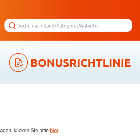
BONUSRICHTLINIE
aden, klicken Sie bitte
hier
.