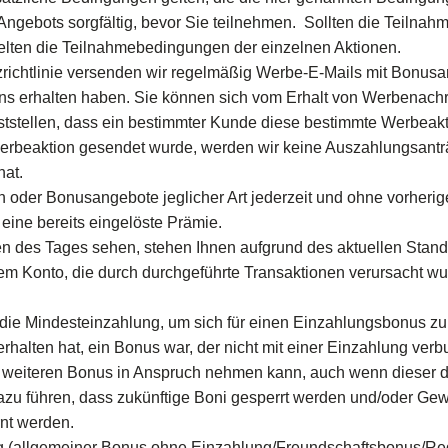
Angebots sorgfältig, bevor Sie teilnehmen. Sollten die Teilna
gelten die Teilnahmebedingungen der einzelnen Aktionen.
richtlinie versenden wir regelmäßig Werbe-E-Mails mit Bonus
uns erhalten haben. Sie können sich vom Erhalt von Werbenach
tstellen, dass ein bestimmter Kunde diese bestimmte Werbeaktio
erbeaktion gesendet wurde, werden wir keine Auszahlungsantr
hat.
n oder Bonusangebote jeglicher Art jederzeit und ohne vorheri
eine bereits eingelöste Prämie.
ten des Tages sehen, stehen Ihnen aufgrund des aktuellen Stan
 Konto, die durch durchgeführte Transaktionen verursacht wurd
die Mindesteinzahlung, um sich für einen Einzahlungsbonus zu q
erhalten hat, ein Bonus war, der nicht mit einer Einzahlung ve
en weiteren Bonus in Anspruch nehmen kann, auch wenn dieser 
u führen, dass zukünftige Boni gesperrt werden und/oder Gewi
rnt werden.
(allgemeiner Bonus ohne Einzahlung/Freundschaftsbonus/Regi