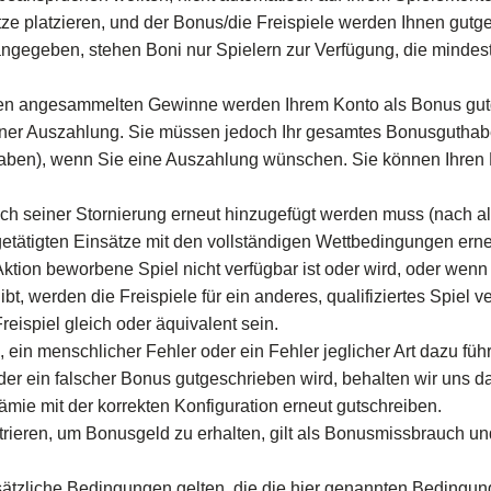
ze platzieren, und der Bonus/die Freispiele werden Ihnen gutg
ngegeben, stehen Boni nur Spielern zur Verfügung, die mindest
ten angesammelten Gewinne werden Ihrem Konto als Bonus gut
einer Auszahlung. Sie müssen jedoch Ihr gesamtes Bonusguthabe
aben), wenn Sie eine Auszahlung wünschen. Sie können Ihren 
ach seiner Stornierung erneut hinzugefügt werden muss (nach
etätigten Einsätze mit den vollständigen Wettbedingungen erne
ion beworbene Spiel nicht verfügbar ist oder wird, oder wenn e
ibt, werden die Freispiele für ein anderes, qualifiziertes Spiel 
reispiel gleich oder äquivalent sein.
, ein menschlicher Fehler oder ein Fehler jeglicher Art dazu fü
der ein falscher Bonus gutgeschrieben wird, behalten wir uns da
mie mit der korrekten Konfiguration erneut gutschreiben.
rieren, um Bonusgeld zu erhalten, gilt als Bonusmissbrauch un
tzliche Bedingungen gelten, die die hier genannten Bedingung