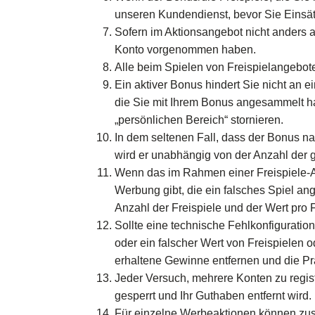
unseren Kundendienst, bevor Sie Einsät
Sofern im Aktionsangebot nicht anders a
Konto vorgenommen haben.
Alle beim Spielen von Freispielangebo
Ein aktiver Bonus hindert Sie nicht an 
die Sie mit Ihrem Bonus angesammelt h
„persönlichen Bereich“ stornieren.
In dem seltenen Fall, dass der Bonus n
wird er unabhängig von der Anzahl der g
Wenn das im Rahmen einer Freispiele-Akt
Werbung gibt, die ein falsches Spiel ang
Anzahl der Freispiele und der Wert pro F
Sollte eine technische Fehlkonfiguration
oder ein falscher Wert von Freispielen o
erhaltene Gewinne entfernen und die Prä
Jeder Versuch, mehrere Konten zu regist
gesperrt und Ihr Guthaben entfernt wird.
Für einzelne Werbeaktionen können zusä